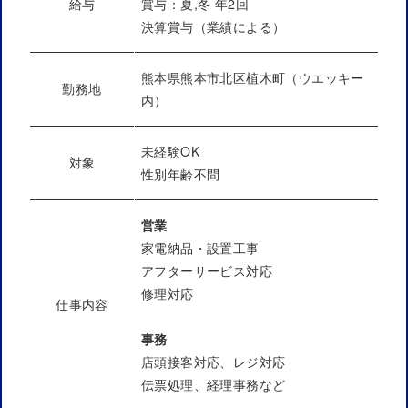
給与
賞与：夏,冬 年2回
決算賞与（業績による）
熊本県熊本市北区植木町（ウエッキー
勤務地
内）
未経験OK
対象
性別年齢不問
営業
家電納品・設置工事
アフターサービス対応
修理対応
仕事内容
事務
店頭接客対応、レジ対応
伝票処理、経理事務など