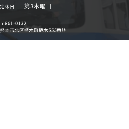
第3木曜日
定休日
〒861-0132
熊本市北区植木町植木555番地
096-272-5351
tel
096-273-2414
fax
対応
植木町全域、玉名・山鹿・合志など県北
エリア
上記以外の地域のお客様も大歓迎！ご相談ください。